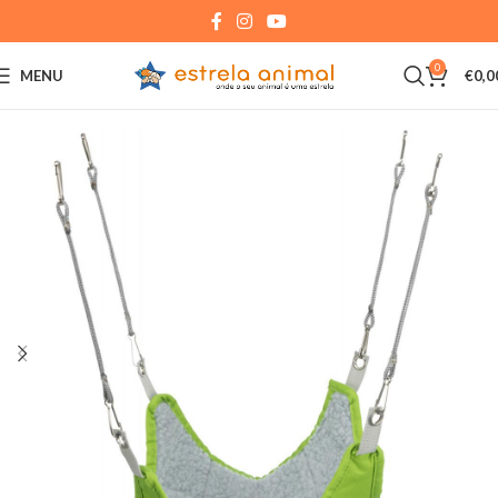
0
MENU
€
0,0