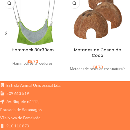
Hammock 30x30cm
Metades de Casca de
Coco
€
5,70
Hammock para roedores
€
4,70
Metades de casca de coco naturais
Estrela Animal Unipessoal Lda.
509 613 519
Av. Riopele n.º 412,
Pousada de Saramagos
Vila Nova de Famalicão
910 110 873