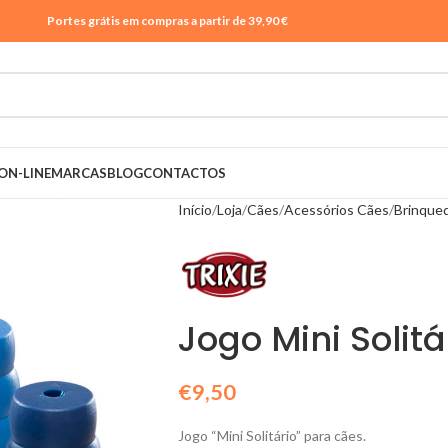
Portes grátis em compras a partir de 39,90 €
ON-LINE
MARCAS
BLOG
CONTACTOS
Início
Loja
Cães
Acessórios Cães
Brinque
Jogo Mini Solitá
€
9,50
Jogo “Mini Solitário” para cães.