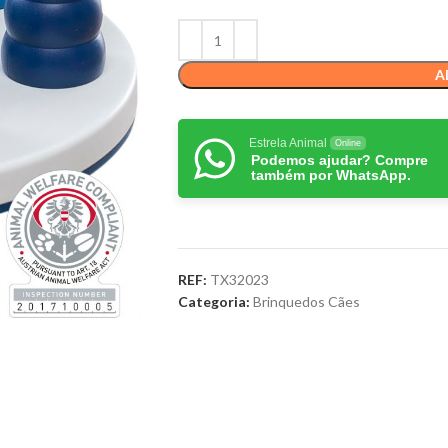
A
Estrela Animal
Online
Podemos ajudar? Compre
também por WhatsApp.
REF:
TX32023
Categoria:
Brinquedos Cães