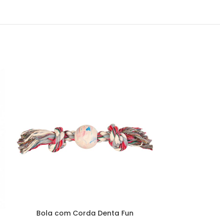
Bola com Corda Denta Fun
Cordas de