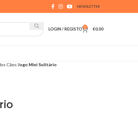
NEWSLETTER
0
LOGIN / REGISTO
€
0,00
dos Cães
Jogo Mini Solitário
rio