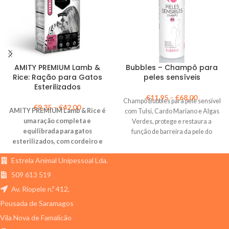
AMITY PREMIUM Lamb &
Bubbles – Champô para
Rice: Ração para Gatos
peles sensíveis
Esterilizados
€
11,95
–
€
68,00
Champô Bubbles para pele sensível
€
9,35
–
€
42,00
AMITY PREMIUM Lamb & Rice é
com Tulsi, Cardo Mariano e Algas
uma ração completa e
Verdes, protege e restaura a
equilibrada para gatos
função de barreira da pele do
esterilizados, com cordeiro e
animal.
arroz. Rica em proteína, baixa
Estrela Animal Unipessoal Lda.
em gordura e com vitaminas
essenciais.
509 613 519
Av. Riopele n.º 412,
Pousada de Saramagos
Vila Nova de Famalicão