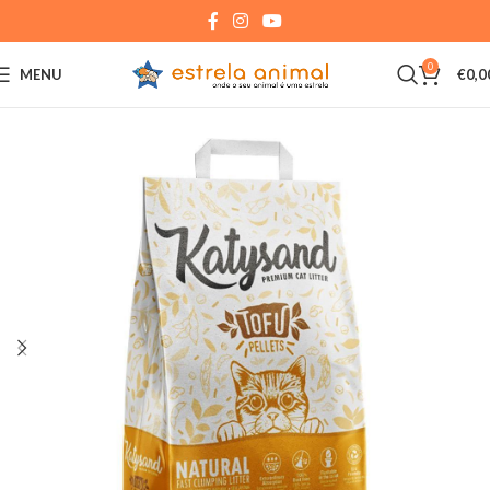
0
MENU
€
0,0