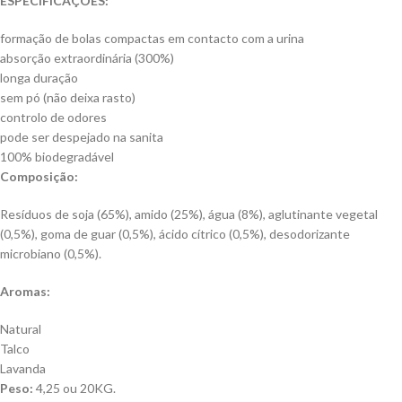
ESPECIFICAÇÕES:
formação de bolas compactas em contacto com a urina
absorção extraordinária (300%)
longa duração
sem pó (não deixa rasto)
controlo de odores
pode ser despejado na sanita
100% biodegradável
Composição:
Resíduos de soja (65%), amido (25%), água (8%), aglutinante vegetal
(0,5%), goma de guar (0,5%), ácido cítrico (0,5%), desodorizante
microbiano (0,5%).
Aromas:
Natural
Talco
Lavanda
Peso:
4,25 ou 20KG.