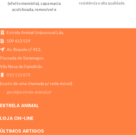
resistência e alta qualidade.
(efeito memória), capa macia
acolchoada, removível e
lavável. Base antiderrapante
para maior estabilidade. Ideal
para pets que merecem
Estrela Animal Unipessoal Lda.
conforto absoluto.
509 613 519
Av. Riopele n.º 412,
Pousada de Saramagos
Vila Nova de Famalicão
910 110 873
(custo de uma chamada p/ rede móvel)
geral@estrela-animal.pt
ESTRELA ANIMAL
LOJA ON-LINE
ÚLTIMOS ARTIGOS