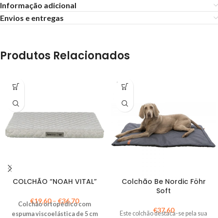
Informação adicional
Envios e entregas
Produtos Relacionados
ESGO
TADO
COLCHÃO “NOAH VITAL”
Colchão Be Nordic Föhr
Soft
€
19,60
–
€
36,70
Colchão ortopédico com
€
37,60
Este colchão destaca-se pela sua
espuma viscoelástica de 5 cm