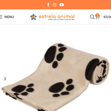
0
MENU
€
0,0