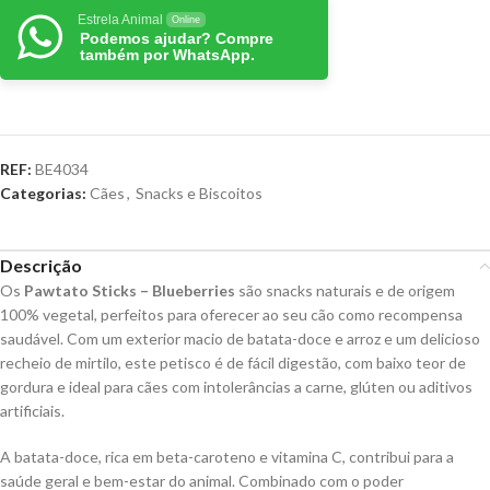
Estrela Animal
Online
Podemos ajudar? Compre
também por WhatsApp.
REF:
BE4034
Categorias:
Cães
,
Snacks e Biscoitos
Descrição
Os
Pawtato Sticks – Blueberries
são snacks naturais e de origem
100% vegetal, perfeitos para oferecer ao seu cão como recompensa
saudável. Com um exterior macio de batata-doce e arroz e um delicioso
recheio de mirtilo, este petisco é de fácil digestão, com baixo teor de
gordura e ideal para cães com intolerâncias a carne, glúten ou aditivos
artificiais.
A batata-doce, rica em beta-caroteno e vitamina C, contribui para a
saúde geral e bem-estar do animal. Combinado com o poder