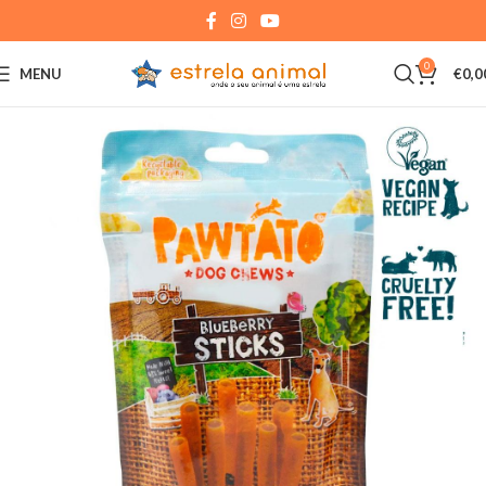
0
MENU
€
0,0