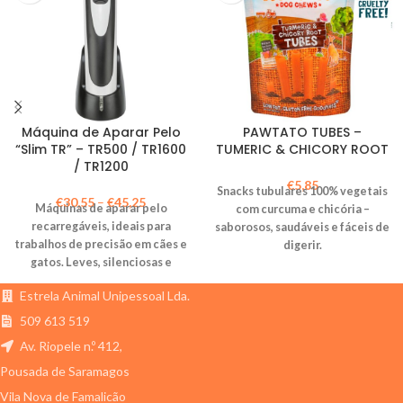
Máquina de Aparar Pelo
PAWTATO TUBES –
“Slim TR” – TR500 / TR1600
TUMERIC & CHICORY ROOT
/ TR1200
€
5,85
Snacks tubulares 100% vegetais
€
30,55
–
€
45,25
Máquinas de aparar pelo
com curcuma e chicória –
recarregáveis, ideais para
saborosos, saudáveis e fáceis de
trabalhos de precisão em cães e
digerir.
gatos. Leves, silenciosas e
fáceis de usar, com diferentes
Estrela Animal Unipessoal Lda.
potências e funcionalidades
adaptadas às suas
509 613 519
necessidades.
Av. Riopele n.º 412,
Pousada de Saramagos
Vila Nova de Famalicão