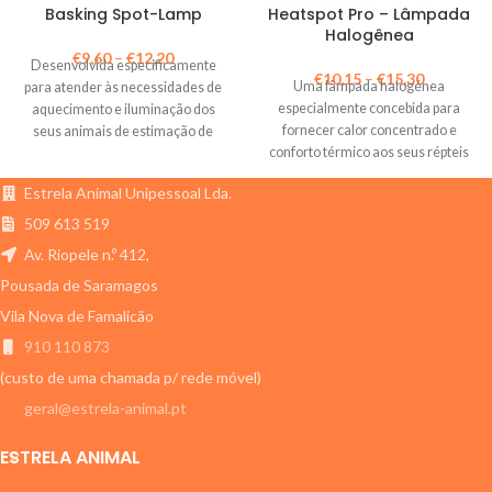
Basking Spot-Lamp
Heatspot Pro – Lâmpada
Halogênea
€
9,60
–
€
12,20
Desenvolvida especificamente
€
10,15
–
€
15,30
Uma lâmpada halogénea
para atender às necessidades de
especialmente concebida para
aquecimento e iluminação dos
fornecer calor concentrado e
seus animais de estimação de
conforto térmico aos seus répteis
sangue frio.
de estimação.
Estrela Animal Unipessoal Lda.
509 613 519
Av. Riopele n.º 412,
Pousada de Saramagos
Vila Nova de Famalicão
910 110 873
(custo de uma chamada p/ rede móvel)
geral@estrela-animal.pt
ESTRELA ANIMAL