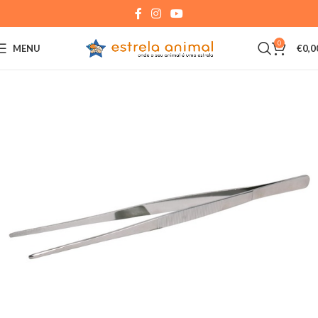
0
MENU
€
0,0