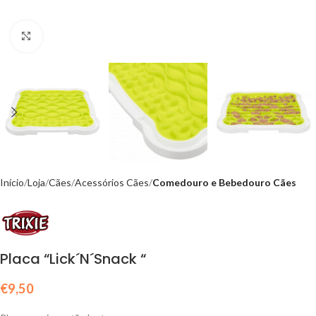
Click to enlarge
Início
Loja
Cães
Acessórios Cães
Comedouro e Bebedouro Cães
Placa “Lick´N´Snack “
€
9,50