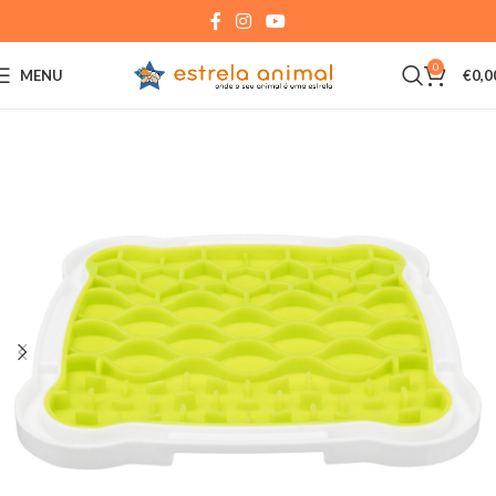
0
MENU
€
0,0