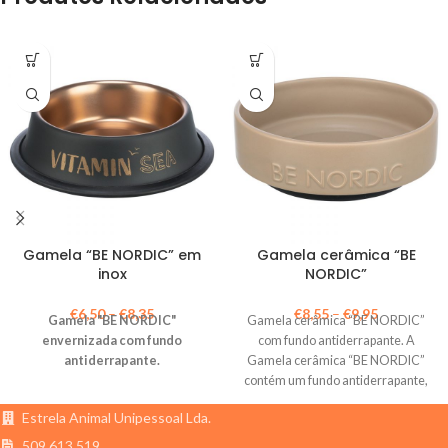
Gamela “BE NORDIC” em
Gamela cerâmica “BE
inox
NORDIC”
€
6,50
–
€
8,35
€
8,55
–
€
9,95
Gamela "BE NORDIC"
Gamela cerâmica “BE NORDIC”
envernizada com fundo
com fundo antiderrapante. A
antiderrapante.
Gamela cerâmica “BE NORDIC”
contém um fundo antiderrapante,
graças ao anel em
Estrela Animal Unipessoal Lda.
509 613 519