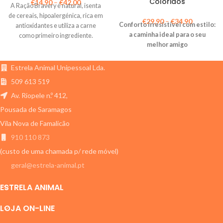
Coloridos
€
14,90
–
€
42,00
A Ração Bravery é natural, isenta
de cereais, hipoalergénica, rica em
€
29,90
–
€
34,90
Conforto irresistível com estilo:
antioxidantes e utiliza a carne
a caminha ideal para o seu
como primeiro ingrediente.
melhor amigo
Estrela Animal Unipessoal Lda.
509 613 519
Av. Riopele n.º 412,
Pousada de Saramagos
Vila Nova de Famalicão
910 110 873
(custo de uma chamada p/ rede móvel)
geral@estrela-animal.pt
ESTRELA ANIMAL
LOJA ON-LINE