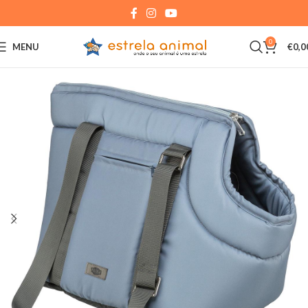
0
MENU
€
0,0