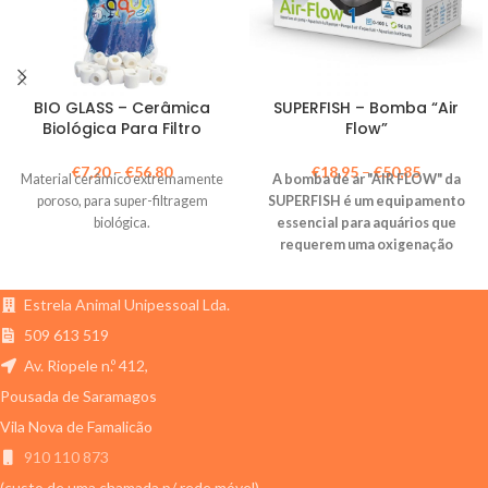
BIO GLASS – Cerâmica
SUPERFISH – Bomba “Air
Biológica Para Filtro
Flow”
€
7,20
–
€
56,80
€
18,95
–
€
50,85
Material cerâmico extremamente
A bomba de ar "AIR FLOW" da
poroso, para super-filtragem
SUPERFISH é um equipamento
biológica.
essencial para aquários que
requerem uma oxigenação
adequada da água.
Estrela Animal Unipessoal Lda.
509 613 519
Av. Riopele n.º 412,
Pousada de Saramagos
Vila Nova de Famalicão
910 110 873
(custo de uma chamada p/ rede móvel)