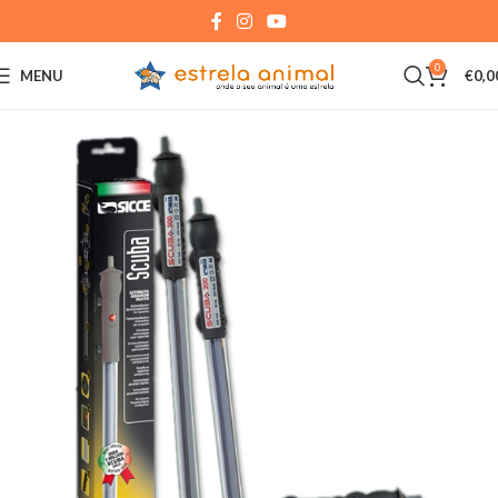
0
MENU
€
0,0