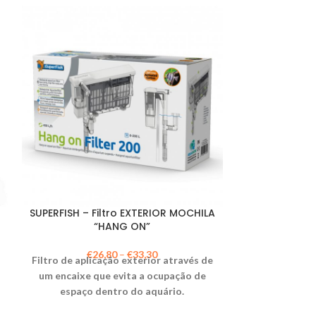
SUPERFISH – Filtro EXTERIOR MOCHILA
SUPERFISH –
“HANG ON”
€
26,80
–
€
33,30
€
1
Filtro de aplicação exterior através de
Limpador de
um encaixe que evita a ocupação de
manter os vi
espaço dentro do aquário.