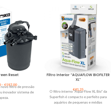
Green Reset
Filtro Interior “AQUAFLOW BIOFILTER
XL”
0
–
€
597,00
novo filtro de pressão
€
41,25
O filtro interno "Aqua-Flow XL Bio" da
eu inovador sistema de
Superfish é compacto e perfeito para
mpeza.
aquários de pequenas e médias
dimensões (entre 100 e 200 litros).