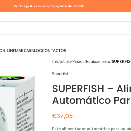
Portes grátis em compras a partir de 39,90 €
ON-LINE
MARCAS
BLOG
CONTACTOS
Início
Loja
Peixes
Equipamento
SUPERFIS
Superfish
SUPERFISH – Al
Automático Par
€
37,05
Este alimentador automático para aquári