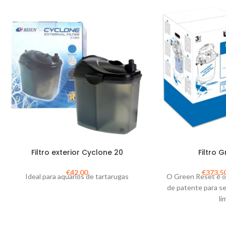
Filtro exterior Cyclone 20
Filtro 
€
42,00
€
373,5
Ideal para aquários de tartarugas
O Green Reset é o 
de patente para s
li