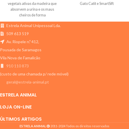
vegetais ativas da madeira que
Gato Catit e SmartSift
absorvem a urina e os maus
cheiros de forma
Estrela Animal Unipessoal Lda.
509 613 519
Av. Riopele n.º 412,
Pousada de Saramagos
Vila Nova de Famalicão
910 110 873
(custo de uma chamada p/ rede móvel)
geral@estrela-animal.pt
ESTRELA ANIMAL
LOJA ON-LINE
ÚLTIMOS ARTIGOS
ESTRELA ANIMAL
2011-2024 Todos os direitos reservados