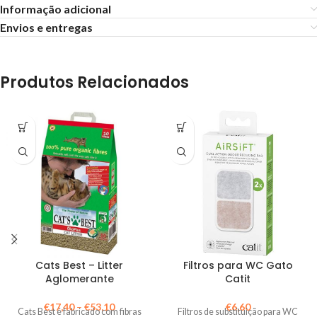
Informação adicional
Envios e entregas
Produtos Relacionados
Cats Best – Litter
Filtros para WC Gato
Aglomerante
Catit
€
17,40
–
€
53,10
€
6,60
Cats Best é fabricado com fibras
Filtros de substituição para WC