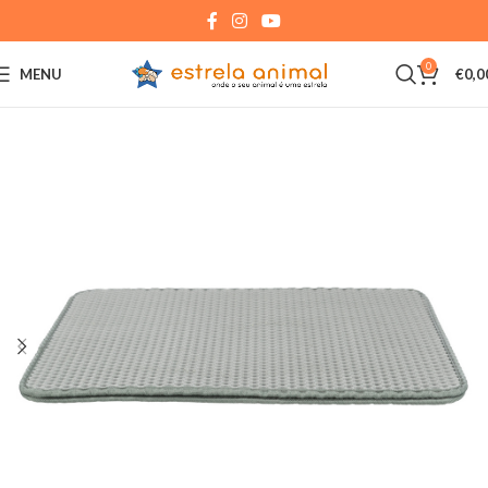
0
MENU
€
0,0