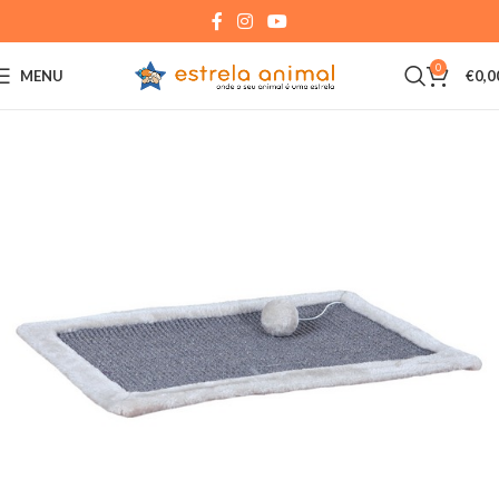
0
MENU
€
0,0