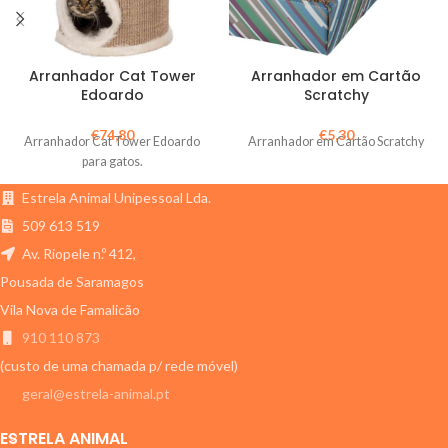
Arranhador Cat Tower
Arranhador em Cartão
Edoardo
Scratchy
€
74,80
€
5,30
Arranhador Cat Tower Edoardo
Arranhador em Cartão Scratchy
para gatos.
Estrela Animal Unipessoal Lda.
509 613 519
Av. Riopele n.º 412,
Pousada de Saramagos
Vila Nova de Famalicão
910 110 873
(custo de uma chamada p/ rede móvel)
geral@estrela-animal.pt
ESTRELA ANIMAL