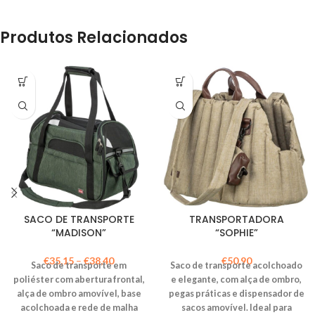
Produtos Relacionados
SACO DE TRANSPORTE
TRANSPORTADORA
“MADISON”
“SOPHIE”
€
35,15
–
€
38,40
€
50,90
Saco de transporte em
Saco de transporte acolchoado
poliéster com abertura frontal,
e elegante, com alça de ombro,
alça de ombro amovível, base
pegas práticas e dispensador de
acolchoada e rede de malha
sacos amovível. Ideal para