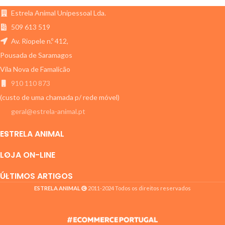
extra fina contra insetos. Pode
passeios confortáveis com o seu
Estrela Animal Unipessoal Lda.
ser fixado a um trolley e inclui
animal.
fechos de segurança.
509 613 519
Av. Riopele n.º 412,
Pousada de Saramagos
Vila Nova de Famalicão
910 110 873
(custo de uma chamada p/ rede móvel)
geral@estrela-animal.pt
ESTRELA ANIMAL
LOJA ON-LINE
ÚLTIMOS ARTIGOS
ESTRELA ANIMAL
2011-2024 Todos os direitos reservados