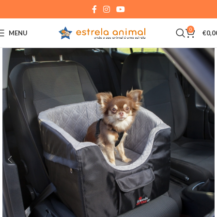
0
MENU
€
0,0