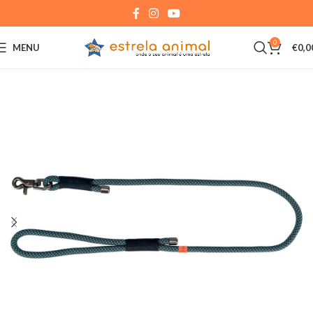
0
MENU
€
0,0