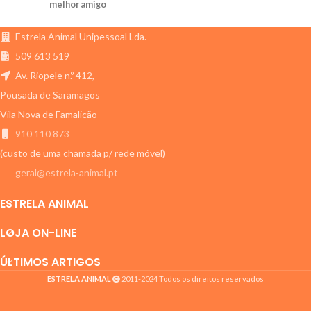
melhor amigo
transportar cães em segurança.
Estrela Animal Unipessoal Lda.
509 613 519
Av. Riopele n.º 412,
Pousada de Saramagos
Vila Nova de Famalicão
910 110 873
(custo de uma chamada p/ rede móvel)
geral@estrela-animal.pt
ESTRELA ANIMAL
LOJA ON-LINE
ÚLTIMOS ARTIGOS
ESTRELA ANIMAL
2011-2024 Todos os direitos reservados