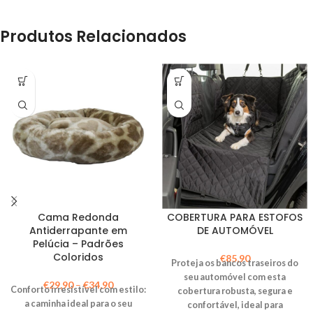
Produtos Relacionados
Cama Redonda
COBERTURA PARA ESTOFOS
Antiderrapante em
DE AUTOMÓVEL
Pelúcia – Padrões
Coloridos
€
85,90
Proteja os bancos traseiros do
seu automóvel com esta
€
29,90
–
€
34,90
Conforto irresistível com estilo:
cobertura robusta, segura e
a caminha ideal para o seu
confortável, ideal para