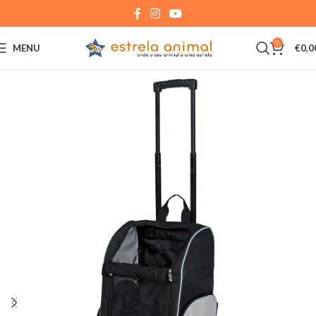
0
MENU
€
0,0