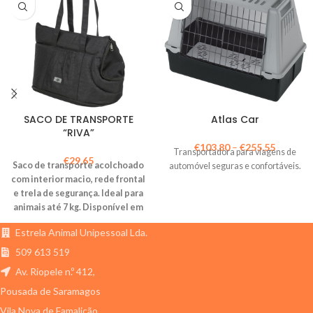
SACO DE TRANSPORTE
Atlas Car
“RIVA”
€
103,80
–
€
255,55
Transportadora para viagens de
€
29,65
Saco de transporte acolchoado
automóvel seguras e confortáveis.
com interior macio, rede frontal
e trela de segurança. Ideal para
animais até 7 kg. Disponível em
preto ou vinho.
Estrela Animal Unipessoal Lda.
509 613 519
Av. Riopele n.º 412,
Pousada de Saramagos
Vila Nova de Famalicão