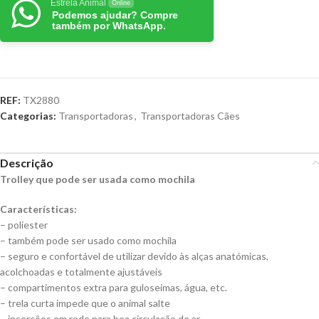
Estrela Animal
Online
Podemos ajudar? Compre
também por WhatsApp.
REF:
TX2880
Categorias:
Transportadoras
,
Transportadoras Cães
Descrição
Trolley que pode ser usada como mochila
Características:
– poliester
– também pode ser usado como mochila
– seguro e confortável de utilizar devido às alças anatómicas,
acolchoadas e totalmente ajustáveis
– compartimentos extra para guloseimas, água, etc.
– trela curta impede que o animal salte
– inserções em rede para boa circulação de ar