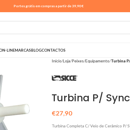
Portes grátis em compras a partir de 39,90 €
ON-LINE
MARCAS
BLOG
CONTACTOS
Início
Loja
Peixes
Equipamento
Turbina P/
Turbina P/ Sync
€
27,90
Turbina Completa C/ Veio de Cerâmico P/ S