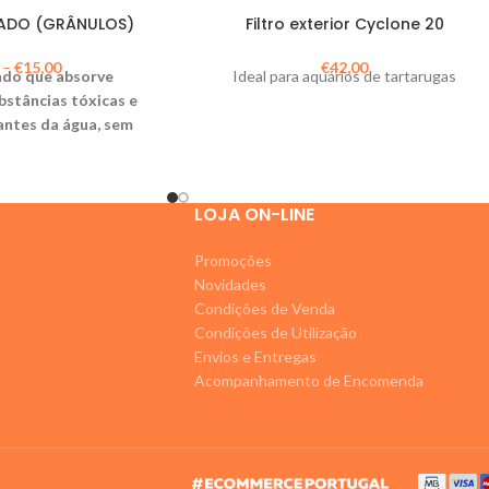
ADO (GRÂNULOS)
Filtro exterior Cyclone 20
–
€
15,00
€
42,00
ado que absorve
Ideal para aquários de tartarugas
stâncias tóxicas e
antes da água, sem
o PH neutro.
LOJA ON-LINE
Promoções
Novidades
Condições de Venda
Condições de Utilização
Envios e Entregas
Acompanhamento de Encomenda