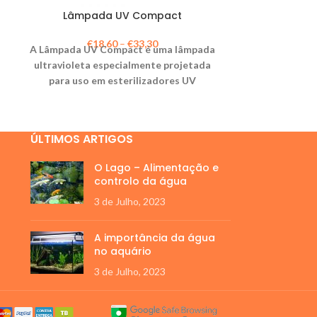
Lâmpada UV Compact
SUPERFISH – F
“
€
18,60
–
€
33,30
A Lâmpada UV Compact é uma lâmpada
€
2
Filtro de apli
ultravioleta especialmente projetada
um encaixe q
para uso em esterilizadores UV
espaço d
ÚLTIMOS ARTIGOS
O Lago – Alimentação e
controlo da água
3 de Julho, 2023
A importância da água
no aquário
3 de Julho, 2023