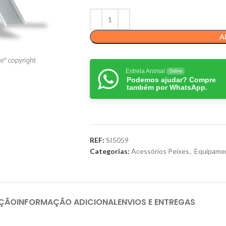
A
Estrela Animal
Online
Podemos ajudar? Compre
também por WhatsApp.
REF:
SI5059
Categorias:
Acessórios Peixes
,
Equipame
IÇÃO
INFORMAÇÃO ADICIONAL
ENVIOS E ENTREGAS