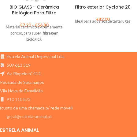
BIO GLASS – Cerâmica
Filtro exterior Cyclone 20
Biológica Para Filtro
€
42,00
Ideal para aquários de tartarugas
€
7,20
–
€
56,80
Material cerâmico extremamente
poroso, para super-filtragem
biológica.
Estrela Animal Unipessoal Lda.
509 613 519
Av. Riopele n.º 412,
Pousada de Saramagos
Vila Nova de Famalicão
910 110 873
(custo de uma chamada p/ rede móvel)
geral@estrela-animal.pt
ESTRELA ANIMAL