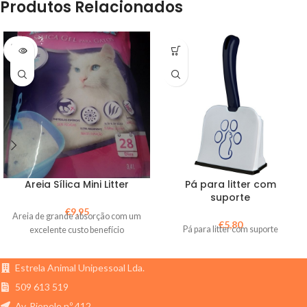
Produtos Relacionados
ESGO
TADO
Areia Sílica Mini Litter
Pá para litter com
suporte
€
9,95
Areia de grande absorção com um
€
5,80
Pá para litter com suporte
excelente custo benefício
Estrela Animal Unipessoal Lda.
509 613 519
Av. Riopele n.º 412,