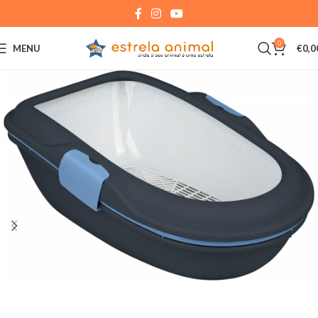
0
MENU
€
0,0