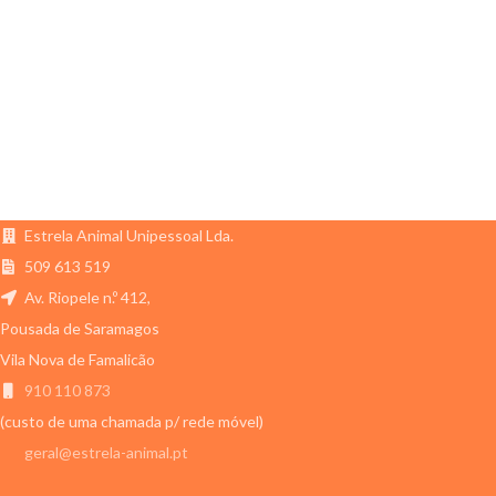
Estrela Animal Unipessoal Lda.
509 613 519
Av. Riopele n.º 412,
Pousada de Saramagos
Vila Nova de Famalicão
910 110 873
(custo de uma chamada p/ rede móvel)
geral@estrela-animal.pt