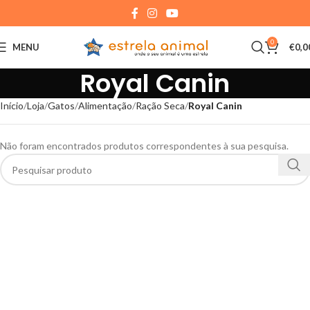
0
MENU
€
0,0
Royal Canin
Início
Loja
Gatos
Alimentação
Ração Seca
Royal Canin
Não foram encontrados produtos correspondentes à sua pesquisa.