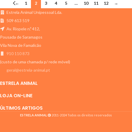
←
1
2
3
4
5
…
10
11
12
→
Estrela Animal Unipessoal Lda.
509 613 519
Av. Riopele n.º 412,
Pousada de Saramagos
Vila Nova de Famalicão
910 110 873
(custo de uma chamada p/ rede móvel)
geral@estrela-animal.pt
ESTRELA ANIMAL
LOJA ON-LINE
ÚLTIMOS ARTIGOS
ESTRELA ANIMAL
2011-2024 Todos os direitos reservados