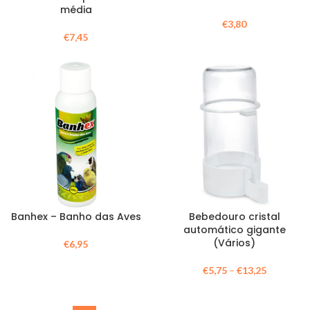
média
€
3,80
€
7,45
Banhex – Banho das Aves
Bebedouro cristal
automático gigante
(Vários)
€
6,95
€
5,75
–
€
13,25