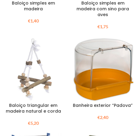
Baloiço simples em
Baloiço simples em
madeira
madeira com sino para
aves
€
1,40
€
1,75
Baloiço triangular em
Banheira exterior “Padova”
madeira natural e corda
€
2,40
€
5,20