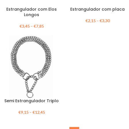
Estrangulador com Elos
Estrangulador com placa
Longos
€
2,15
–
€
3,30
€
3,45
–
€
7,85
Semi Estrangulador Triplo
€
9,15
–
€
12,45