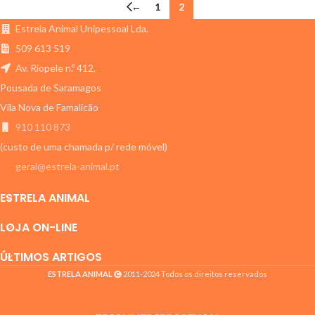
←
1
2
Estrela Animal Unipessoal Lda.
509 613 519
Av. Riopele n.º 412,
Pousada de Saramagos
Vila Nova de Famalicão
910 110 873
(custo de uma chamada p/ rede móvel)
geral@estrela-animal.pt
ESTRELA ANIMAL
LOJA ON-LINE
ÚLTIMOS ARTIGOS
ESTRELA ANIMAL
2011-2024 Todos os direitos reservados