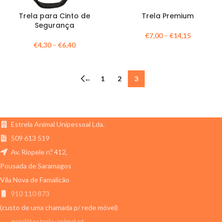
Trela para Cinto de
Trela Premium
Segurança
€
7,00
–
€
14,15
€
4,30
–
€
6,40
←
1
2
3
Estrela Animal Unipessoal Lda.
509 613 519
Av. Riopele n.º 412,
Pousada de Saramagos
Vila Nova de Famalicão
910 110 873
(custo de uma chamada p/ rede móvel)
geral@estrela-animal.pt