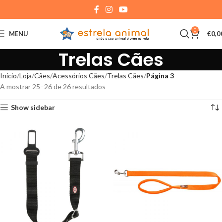
0
MENU
€
0,0
Trelas Cães
Início
Loja
Cães
Acessórios Cães
Trelas Cães
Página 3
A mostrar 25–26 de 26 resultados
Show sidebar