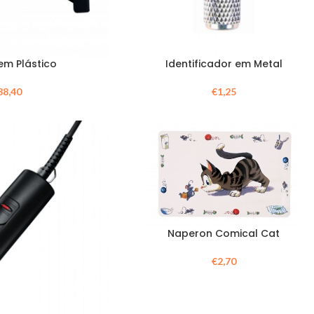
em Plástico
Identificador em Metal
38,40
€
1,25
Naperon Comical Cat
€
2,70