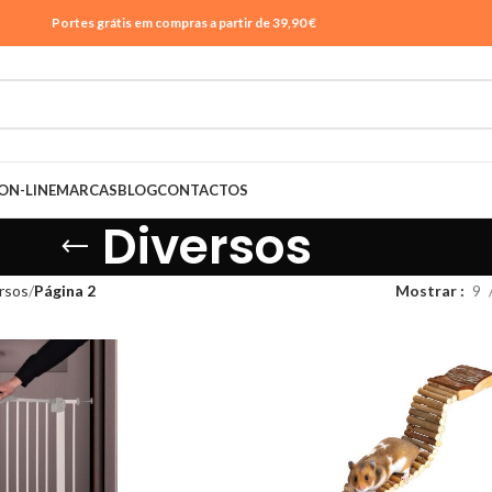
Portes grátis em compras a partir de 39,90 €
ON-LINE
MARCAS
BLOG
CONTACTOS
Diversos
rsos
Página 2
Mostrar
9