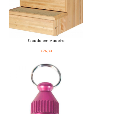
Escada em Madeira
€
76,30