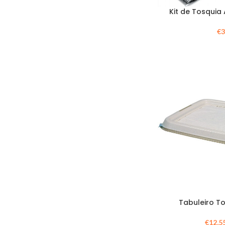
Kit de Tosquia
€
3
Tabuleiro To
€
12,5