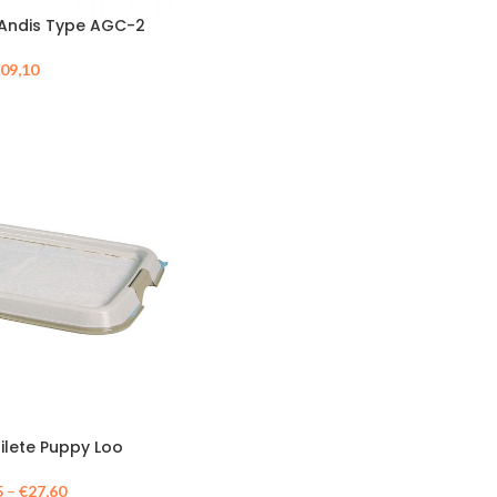
 Andis Type AGC-2
09,10
ilete Puppy Loo
5
–
€
27,60