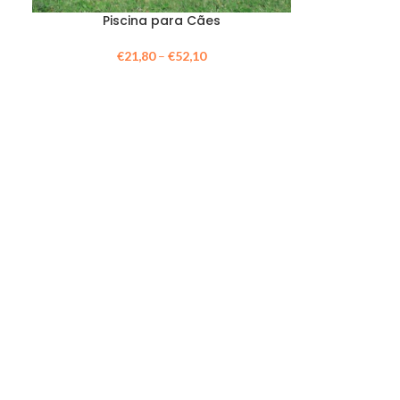
Piscina para Cães
€
21,80
–
€
52,10