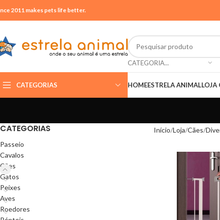
ince 2011 makes pets life better.
CATEGORIA...
CATEGORIAS
HOME
ESTRELA ANIMAL
LOJA 
CATEGORIAS
Início
Loja
Cães
Dive
Passeio
Cavalos
Cães
Gatos
Peixes
Aves
Roedores
Répteis