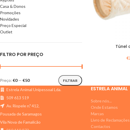
Casa & Donos
Promoções
Novidades
Preço Especial
Outlet
Túnel 
FILTRO POR PREÇO
€
Preço:
€0
—
€50
FILTRAR
ESTRELA ANIMAL
Estrela Animal Unipessoal Lda.
509 613 519
Sobre nós...
Av. Riopele n.º 412,
Onde Estamos
Marcas
Pousada de Saramagos
Livro de Reclamações
Vila Nova de Famalicão
Contactos