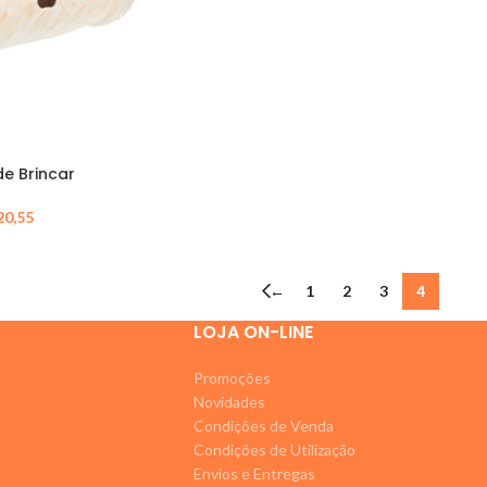
de Brincar
20,55
←
1
2
3
4
LOJA ON-LINE
Promoções
Novidades
Condições de Venda
Condições de Utilização
Envios e Entregas