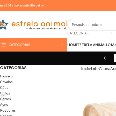
ince 2011 makes pets life better.
CATEGORIA...
CATEGORIAS
HOME
ESTRELA ANIMAL
LOJA 
CATEGORIAS
Início
Loja
Gatos
Ace
Passeio
Cavalos
Cães
Gatos
Peixes
Aves
Roedores
Répteis