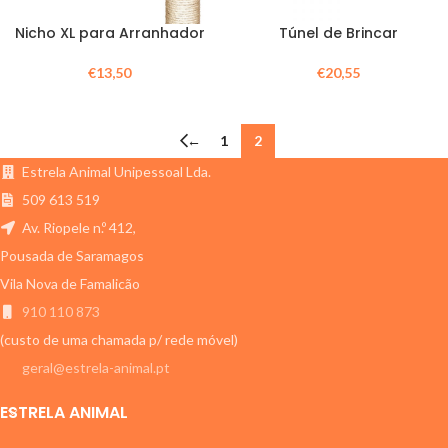
Nicho XL para Arranhador
Túnel de Brincar
€
13,50
€
20,55
←
1
2
Estrela Animal Unipessoal Lda.
509 613 519
Av. Riopele n.º 412,
Pousada de Saramagos
Vila Nova de Famalicão
910 110 873
(custo de uma chamada p/ rede móvel)
geral@estrela-animal.pt
ESTRELA ANIMAL