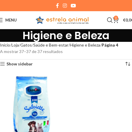
0
MENU
€
0,0
Higiene e Beleza
Início
Loja
Gatos
Saúde e Bem-estar
Higiene e Beleza
Página 4
A mostrar 37–37 de 37 resultados
Show sidebar