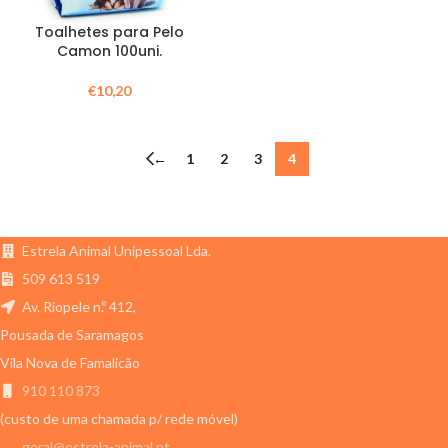
Toalhetes para Pelo
Camon 100uni.
€
10,20
←
1
2
3
4
Estrela Animal Unipessoal Lda.
509 613 519
Av. Riopele n.º 412,
Pousada de Saramagos
Vila Nova de Famalicão
910 110 873
(custo de uma chamada p/ rede móvel)
geral@estrela-animal.pt