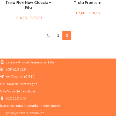
Trela Flexi New Classic –
Trela Premium
Fita
€
7,00
–
€
14,15
€
16,15
–
€
35,80
←
1
2
Estrela Animal Unipessoal Lda.
509 613 519
Av. Riopele n.º 412,
Pousada de Saramagos
Vila Nova de Famalicão
910 110 873
(custo de uma chamada p/ rede móvel)
geral@estrela-animal.pt