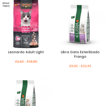
ESGO
TADO
Leonardo Adult Light
Libra Gato Esterilizado
Frango
€
6,60
–
€
58,80
€
9,45
–
€
52,95