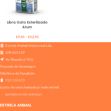
Libra Gato Esterilizado
Atum
€
9,45
–
€
52,95
Estrela Animal Unipessoal Lda.
509 613 519
Av. Riopele n.º 412,
Pousada de Saramagos
Vila Nova de Famalicão
910 110 873
(custo de uma chamada p/ rede móvel)
geral@estrela-animal.pt
ESTRELA ANIMAL