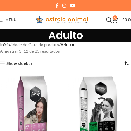
0
MENU
€
0,0
Adulto
Início
Idade do Gato do produto
Adulto
A mostrar 1–12 de 23 resultados
Show sidebar