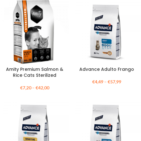
Amity Premium Salmon &
Advance Adulto Frango
Rice Cats Sterilized
€
4,49
–
€
57,99
€
7,20
–
€
42,00