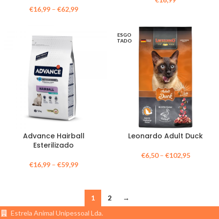
€
16,99
–
€
62,99
ESGO
TADO
Advance Hairball
Leonardo Adult Duck
Esterilizado
€
6,50
–
€
102,95
€
16,99
–
€
59,99
1
2
→
Estrela Animal Unipessoal Lda.