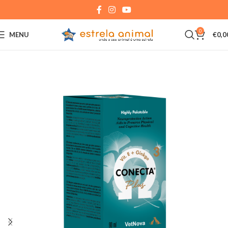
0
MENU
€
0,0