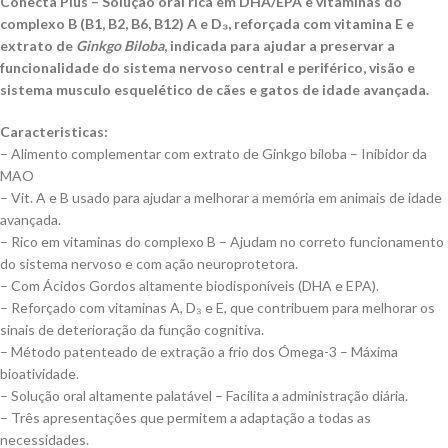
Conecta Plus – Solução oral rica em DHA/EPA e vitaminas do
complexo B (B1, B2, B6, B12) A e D₃, reforçada com vitamina E e
extrato de
Ginkgo Biloba
, indicada para ajudar a preservar a
funcionalidade do sistema nervoso central e periférico, visão e
sistema musculo esquelético de cães e gatos de idade avançada.
Caracteristicas:
– Alimento complementar com extrato de Ginkgo biloba – Inibidor da
MAO
– Vit. A e B usado para ajudar a melhorar a memória em animais de idade
avançada.
– Rico em vitaminas do complexo B – Ajudam no correto funcionamento
do sistema nervoso e com ação neuroprotetora.
– Com Ácidos Gordos altamente biodisponíveis (DHA e EPA).
– Reforçado com vitaminas A, D₃ e E, que contribuem para melhorar os
sinais de deterioração da função cognitiva.
– Método patenteado de extração a frio dos Ómega-3 – Máxima
bioatividade.
– Solução oral altamente palatável – Facilita a administração diária.
– Três apresentações que permitem a adaptação a todas as
necessidades.