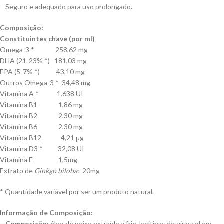
– Seguro e adequado para uso prolongado.
Composição:
Constituintes chave (por ml)
Omega-3 * 258,62 mg
DHA (21-23% *) 181,03 mg
EPA (5-7% *) 43,10 mg
Outros Omega-3 * 34,48 mg
Vitamina A * 1.638 UI
Vitamina B1 1,86 mg
Vitamina B2 2,30 mg
Vitamina B6 2,30 mg
Vitamina B12 4,21 μg
Vitamina D3 * 32,08 UI
Vitamina E 1,5mg
Extrato de
Ginkgo biloba:
20mg
* Quantidade variável por ser um produto natural.
Informação de Composição:
– Composição:
óleo de peixe extraído a frio, lecitinas de girassol em