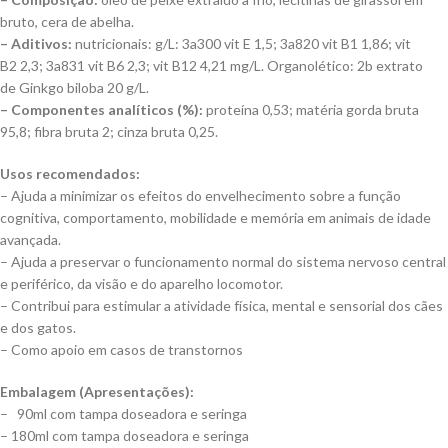
bruto, cera de abelha.
– Aditivos:
nutricionais: g/L: 3a300 vit E 1,5; 3a820 vit B1 1,86; vit
B2 2,3; 3a831 vit B6 2,3; vit B12 4,21 mg/L. Organolético: 2b extrato
de Ginkgo biloba 20 g/L.
– Componentes analíticos (%):
proteína 0,53; matéria gorda bruta
95,8; fibra bruta 2; cinza bruta 0,25.
Usos recomendados:
– Ajuda a minimizar os efeitos do envelhecimento sobre a função
cognitiva, comportamento, mobilidade e memória em animais de idade
avançada.
– Ajuda a preservar o funcionamento normal do sistema nervoso central
e periférico, da visão e do aparelho locomotor.
– Contribui para estimular a atividade física, mental e sensorial dos cães
e dos gatos.
– Como apoio em casos de transtornos
Embalagem (Apresentações):
– 90ml com tampa doseadora e seringa
– 180ml com tampa doseadora e seringa