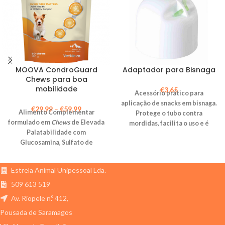
MOOVA CondroGuard
Adaptador para Bisnaga
Chews para boa
mobilidade
€
3,65
Acessório prático para
aplicação de snacks em bisnaga.
€
29,99
–
€
59,99
Alimento Complementar
Protege o tubo contra
formulado em
Chews
de Elevada
mordidas, facilita o uso e é
Palatabilidade com
lavável na máquina da louça.
Glucosamina, Sulfato de
Condroitina, Harpagófito e
Antioxidantes. Indicado para
Estrela Animal Unipessoal Lda.
Ajudar a Manter uma Ótima
Mobilidade e Qualidade de
509 613 519
Vida em Cães e em Gatos.
Av. Riopele n.º 412,
Pousada de Saramagos