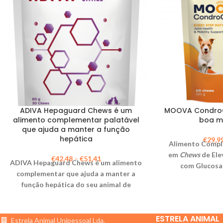
ADIVA Hepaguard Chews é um
MOOVA Condro
alimento complementar palatável
boa m
que ajuda a manter a função
hepática
€
29,9
Alimento Compl
em
Chews
de Ele
€
42,48
–
€
51,41
ADIVA Hepaguard Chews é um alimento
com Glucosam
complementar que ajuda a manter a
Condroitina
função hepática do seu animal de
Antioxidantes. In
estimação.
Manter uma Ót
Qualidade de Vida
ESTRELA ANIMAL
Estrela Animal Unipessoal Lda.