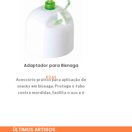
Adaptador para Bisnaga
Conecta – S
3 indicado 
ida
€
3,65
Acessório prático para aplicação de
snacks em bisnaga. Protege o tubo
€
2
Alimento compl
contra mordidas, facilita o uso e é
em DHA
lavável na máquina da louça.
biodisponibilid
B
ÚLTIMOS ARTIGOS