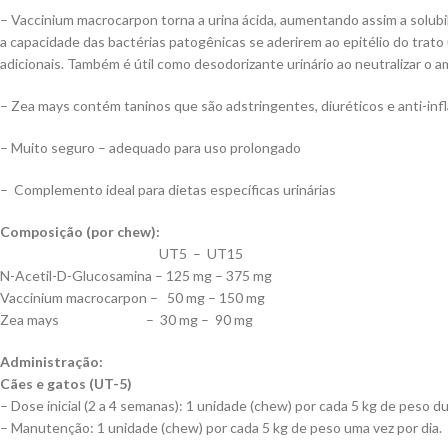
– Vaccinium macrocarpon torna a urina ácida, aumentando assim a solubil
a capacidade das bactérias patogênicas se aderirem ao epitélio do trato ur
adicionais. Também é útil como desodorizante urinário ao neutralizar o a
– Zea mays contém taninos que são adstringentes, diuréticos e anti-infl
– Muito seguro – adequado para uso prolongado
– Complemento ideal para dietas específicas urinárias
Composição (por chew):
UT5 – UT15
N-Acetil-D-Glucosamina – 125 mg – 375 mg
Vaccinium macrocarpon – 50 mg – 150 mg
Zea mays – 30 mg – 90 mg
Administração:
Cães e gatos (UT-5)
– Dose inicial (2 a 4 semanas): 1 unidade (chew) por cada 5 kg de peso d
– Manutenção: 1 unidade (chew) por cada 5 kg de peso uma vez por dia.