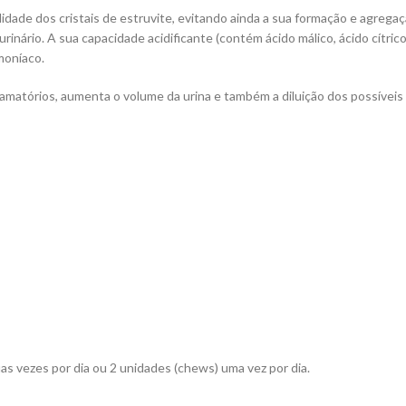
idade dos cristais de estruvite, evitando ainda a sua formação e agreg
inário. A sua capacidade acidificante (contém ácido málico, ácido cítri
moníaco.
amatórios, aumenta o volume da urina e também a diluição dos possívei
uas vezes por dia ou 2 unidades (chews) uma vez por dia.