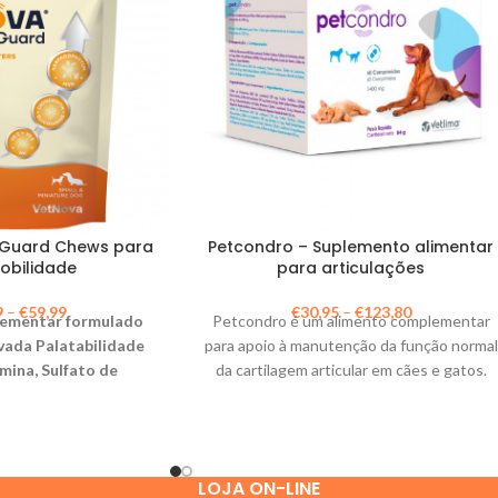
Guard Chews para
Petcondro – Suplemento alimentar
obilidade
para articulações
9
–
€
59,99
€
30,95
–
€
123,80
ementar formulado
Petcondro é um alimento complementar
vada Palatabilidade
para apoio à manutenção da função normal
ina, Sulfato de
da cartilagem articular em cães e gatos.
, Harpagófito e
dicado para Ajudar a
ima Mobilidade e
 em Cães e em Gatos.
LOJA ON-LINE