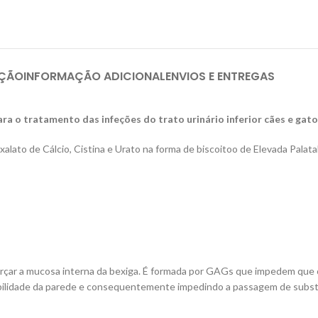
IÇÃO
INFORMAÇÃO ADICIONAL
ENVIOS E ENTREGAS
 o tratamento das infeções do trato urinário inferior cães e gato
alato de Cálcio, Cistina e Urato na forma de biscoitoo de Elevada Palata
eforçar a mucosa interna da bexiga. É formada por GAGs que impedem que
ilidade da parede e consequentemente impedindo a passagem de substânci