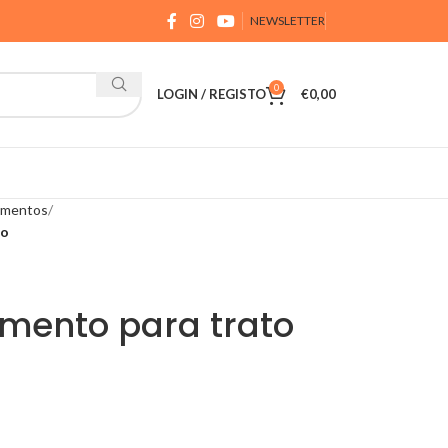
NEWSLETTER
0
LOGIN / REGISTO
€
0,00
lementos
io
emento para trato