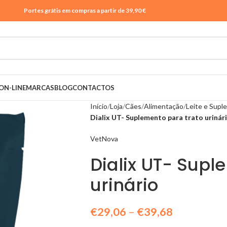
Portes grátis em compras a partir de 39,90 €
ON-LINE
MARCAS
BLOG
CONTACTOS
Início
Loja
Cães
Alimentação
Leite e Sup
Dialix UT- Suplemento para trato urinár
VetNova
Dialix UT- Supl
urinário
€
29,06
–
€
39,68