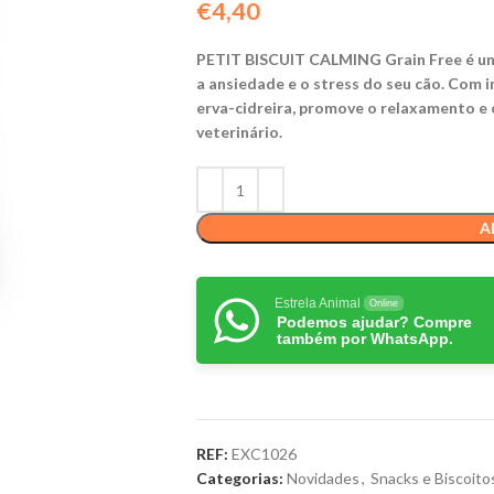
€
4,40
PETIT BISCUIT CALMING Grain Free é um 
a ansiedade e o stress do seu cão. Com 
erva-cidreira, promove o relaxamento e o
veterinário.
A
Estrela Animal
Online
Podemos ajudar? Compre
também por WhatsApp.
REF:
EXC1026
Categorias:
Novidades
,
Snacks e Biscoito