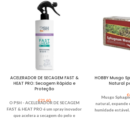
ACELERADOR DE SECAGEM FAST &
HOBBY Musgo Sp
HEAT PRO: Secagem Rápida e
Natural p
Proteção
€
Musgo Sphagn
€
21,60
O PSH - ACELERADOR DE SECAGEM
natural, expande
FAST & HEAT PRO é um spray inovador
humidade estável.
que acelera a secagem do pelo e
ideal para sub
protege contra danos causados pelo
terrários.
secador. Com colagénio e glicerina,