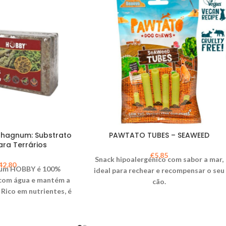
hagnum: Substrato
PAWTATO TUBES – SEAWEED
ara Terrários
€
5,85
Snack hipoalergénico com sabor a mar,
42,80
um HOBBY é 100%
ideal para rechear e recompensar o seu
 com água e mantém a
cão.
 Rico em nutrientes, é
strato de plantas e
 1kg rende 45L.