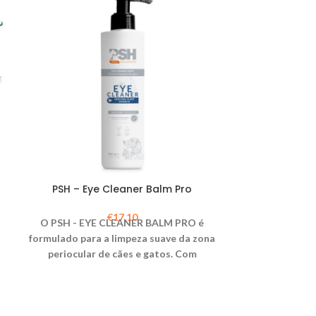
PSH – Eye Cleaner Balm Pro
PSH – Fragrâ
Em 1): Cuid
€
17,10
O PSH - EYE CLEANER BALM PRO é
Cuide da pele 
formulado para a limpeza suave da zona
- FRAGRÂNCI
periocular de cães e gatos. Com
EM 1). Esta f
extratos de plantas medicinais, previne
contra os rad
manchas e irritações. 100% vegan,
solares, en
hipoalergénico e eco-friendly.
tropica