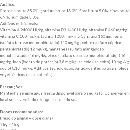
A
nálise
:
Proteína bruta 35.0%, gordura bruta 13.0%, fibra bruta 5.0%, cinza bruta
6.9%, humidade 8.0%.
A
ditivos
nutricionais
:
Vitamina A 24000 UI/kg, vitamina D3 1400 UI/kg, vitamina E 460 mg/kg,
vitamina C 100 mg/kg, taurina 1200 mg/kg, L-Carnitina 160 mg, ferro
(sulfato ferroso
mono-hidratado
) 140 mg/
kg ,
cobre (sulfato cúprico
pentahidratado
) 12 mg/kg, manganês (sulfato manganoso
monohidratado
) 46 mg/kg, zinco (sulfato de zinco
monohidratado
) 146
mg/kg, iodo (iodeto de potássio) 3,8 mg/kg, selénio
( selenito
) 10 mg /kg,
sódio) 0,18 mg/kg. Aditivos tecnológicos: Antioxidantes naturais (óleos
vegetais ricos em tocoferóis).
P
recauções
:
Mantenha sempre água fresca disponível para o seu gato. Conservar em
local seco, ventilado e longe da luz e do sol.
D
oses
recomendadas
:
(Peso do animal = dose diária)
1 kg = 15 g