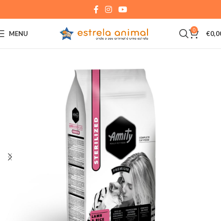
0
MENU
€
0,0