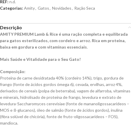
REF:
n.d.
Categorias:
Amity
,
Gatos
,
Novidades
,
Ração Seca
Descrição
AMITY PREMIUM Lamb & Rice é uma ração completa e equilibrada
para gatos esterilizados, com cordeiro e arroz. Rica em proteína,
baixa em gordura e com vitaminas essenciais
.
Mais Saúde e Vitalidade para o Seu Gato!
Co
mposição:
Pr
oteína de carne desidratada 40% (cordeiro 14%), trigo, gordura de
frango (fonte de ácidos gordos ómega 6), cevada, ervilhas, arroz 4%,
derivados de cereais (polpa de beterraba), vagem de alfarroba, vitaminas
e minerais, hidrolisado de proteína de frango, levedura e extrato de
levedura-
Saccharomyces
cerevisiae
(fonte de
mananoligossacarídeos
–
MOS e ß-
glucanos
), óleo de salmão (fonte de ácidos gordos), inulina
(fibra solúvel de chicória), fonte de fruto-oligossacarídeos – FOS),
mandioca.