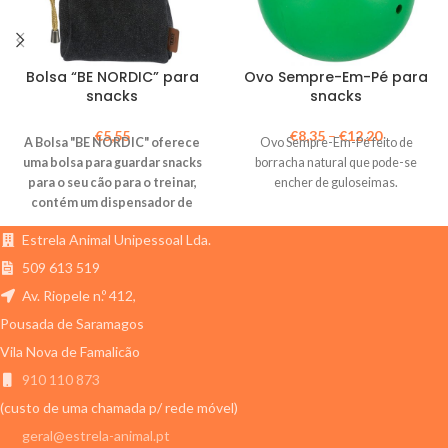
Bolsa “BE NORDIC” para
Ovo Sempre-Em-Pé para
snacks
snacks
€
5,55
€
8,35
–
€
12,20
A Bolsa "BE NORDIC" oferece
Ovo Sempre-Em-Pé feito de
uma bolsa para guardar snacks
borracha natural que pode-se
para o seu cão para o treinar,
encher de guloseimas.
contém um dispensador de
sacos integrado para limpar
Estrela Animal Unipessoal Lda.
dejetos.
509 613 519
Av. Riopele n.º 412,
Pousada de Saramagos
Vila Nova de Famalicão
910 110 873
(custo de uma chamada p/ rede móvel)
geral@estrela-animal.pt