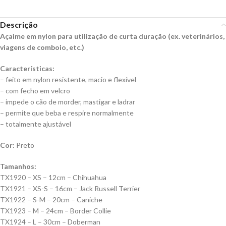
Descrição
Açaime em nylon para utilização de curta duração (ex. veterinários,
viagens de comboio, etc.)
Características:
– feito em nylon resistente, macio e flexível
– com fecho em velcro
– impede o cão de morder, mastigar e ladrar
– permite que beba e respire normalmente
– totalmente ajustável
Cor:
Preto
Tamanhos:
TX1920 – XS – 12cm – Chihuahua
TX1921 – XS-S – 16cm – Jack Russell Terrier
TX1922 – S-M – 20cm – Caniche
TX1923 – M – 24cm – Border Collie
TX1924 – L – 30cm – Doberman