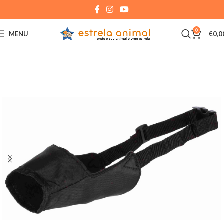
0
MENU
€
0,0