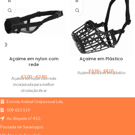
Açaime em nylon com
Açaime em Plástico
rede
€
3,90
–
€
8,05
Açaime ajustável em plástico
€
3,00
–
€
3,80
Açaime em nylon com rede
incorporada para melhor
circulação de ar
Estrela Animal Unipessoal Lda.
509 613 519
Av. Riopele n.º 412,
Pousada de Saramagos