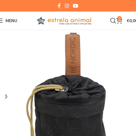
0
MENU
€
0,0