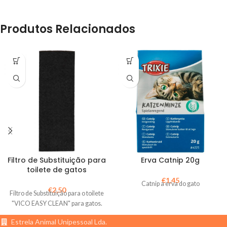
Produtos Relacionados
Filtro de Substituição para
Erva Catnip 20g
toilete de gatos
€
1,45
Catnip a erva do gato
€
2,50
Filtro de Substituição para o toilete
"VICO EASY CLEAN" para gatos.
Estrela Animal Unipessoal Lda.