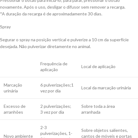
Pressionar o botão para iniciá-lo; para parar, pressionar o botão
novamente. Após o uso, desligar o difusor sem remover a recarga.
*A duração da recarga é de aproximadamente 30 dias.
Spray
Segurar o spray na posição vertical e pulverize a 10 cm da superfície
desejada. Não pulverizar diretamente no animal.
Frequência de
Local de aplicação
aplicação
Marcação
6 pulverizações;1
Local da marcação urinária
urinária
vez por dia
Excesso de
2 pulverizações;
Sobre toda a área
arranhões
3 vez por dia
arranhada
2-3
Sobre objetos salientes,
pulverizações, 1-
Novo ambiente
cantos de móveis e portas