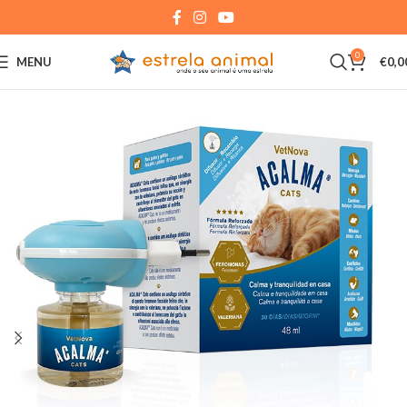
0
MENU
€
0,0