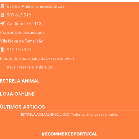
associados ao stress, nos gatos.
Estrela Animal Unipessoal Lda.
509 613 519
Av. Riopele n.º 412,
Pousada de Saramagos
Vila Nova de Famalicão
910 110 873
(custo de uma chamada p/ rede móvel)
geral@estrela-animal.pt
ESTRELA ANIMAL
LOJA ON-LINE
ÚLTIMOS ARTIGOS
ESTRELA ANIMAL
2011-2024 Todos os direitos reservados