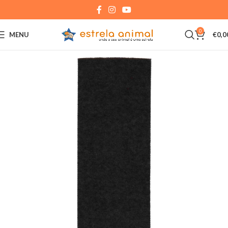
0
MENU
€
0,0