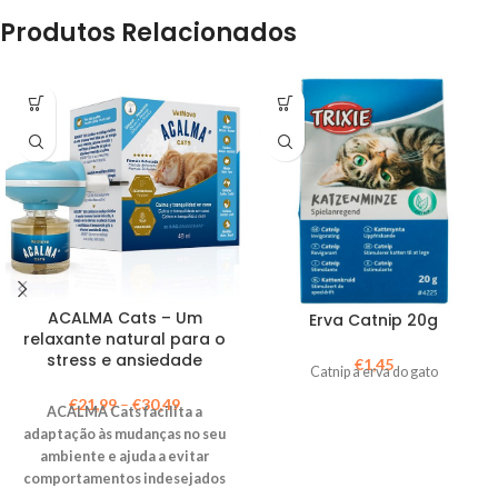
Produtos Relacionados
ACALMA Cats – Um
Erva Catnip 20g
relaxante natural para o
stress e ansiedade
€
1,45
Catnip a erva do gato
€
21,99
–
€
30,49
ACALMA Cats facilita a
adaptação às mudanças no seu
ambiente e ajuda a evitar
comportamentos indesejados