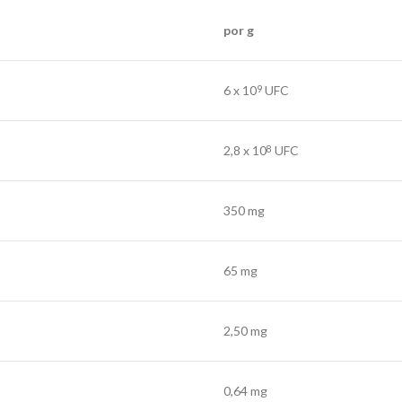
por g
6 x 10
UFC
9
2,8 x 10
UFC
8
350 mg
65 mg
2,50 mg
0,64 mg