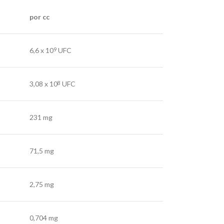
por cc
6,6 x 10
UFC
9
3,08 x 10
UFC
8
231 mg
71,5 mg
2,75 mg
0,704 mg