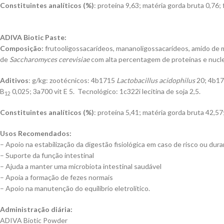
Constituintes analíticos (%)
: proteína 9,63; matéria gorda bruta 0,76; 
ADIVA Biotic Paste:
Composição:
frutooligossacarídeos, mananoligossacarídeos, amido de mi
de
Saccharomyces cerevisiae
com alta percentagem de proteínas e nucleot
Aditivos
: g/kg: zootécnicos: 4b1715
Lactobacillus acidophilus
20; 4b1
B
0,025; 3a700 vit E 5. Tecnológico: 1c322i lecitina de soja 2,5.
12
Constituintes analíticos (%)
: proteína 5,41; matéria gorda bruta 42,57;
Usos Recomendados:
– Apoio na estabilização da digestão fisiológica em caso de risco ou dur
– Suporte da função intestinal
– Ajuda a manter uma microbiota intestinal saudável
– Apoia a formação de fezes normais
– Apoio na manutenção do equilíbrio eletrolítico.
Administração diária:
ADIVA Biotic Powder