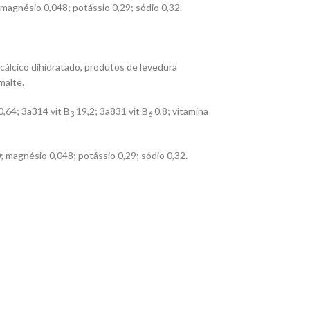
0; magnésio 0,048; potássio 0,29; sódio 0,32.
icálcico dihidratado, produtos de levedura
malte.
0,64; 3a314 vit B
19,2; 3a831 vit B
0,8; vitamina
3
6
40; magnésio 0,048; potássio 0,29; sódio 0,32.