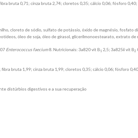
fibra bruta 0,71; cinza bruta 2,74; cloretos 0,35; cálcio 0,06; fósforo 0,4
lho, cloreto de sódio, sulfato de potássio, óxido de magnésio, fosfato d
ídeos, óleo de soja, óleo de girasol, glicerilmonoestearato, extrato de 
707
Enterococcus faecium
8. Nutricionais: 3a820 vit B
2,5; 3a825ii vit B
1
2
 fibra bruta 1,99; cinza bruta 1,99; cloretos 0,35; cálcio 0,06; fósforo 0,
ante distúrbios digestivos e a sua recuperação