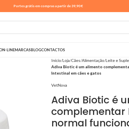
Portes grátis em compras a partir de 39,90 €
ON-LINE
MARCAS
BLOG
CONTACTOS
Início
Loja
Cães
Alimentação
Leite e Sup
Adiva Biotic é um alimento complementa
Intestinal em cães e gatos
VetNova
Adiva Biotic é 
complementar D
normal funcion