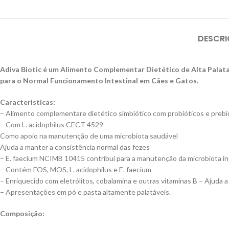
DESCR
Adiva Biotic é um Alimento Complementar Dietético de Alta Palata
para o Normal Funcionamento Intestinal em Cães e Gatos.
Caracteristicas:
– Alimento complementare dietético simbiótico com probióticos e preb
– Com L. acidophilus CECT 4529
Como apoio na manutenção de uma microbiota saudável
Ajuda a manter a consistência normal das fezes
– E. faecium NCIMB 10415 contribui para a manutenção da microbiota in
– Contém FOS, MOS, L. acidophilus e E. faecium
– Enriquecido com eletrólitos, cobalamina e outras vitaminas B – Ajuda a
– Apresentações em pó e pasta altamente palatáveis.
Composição: