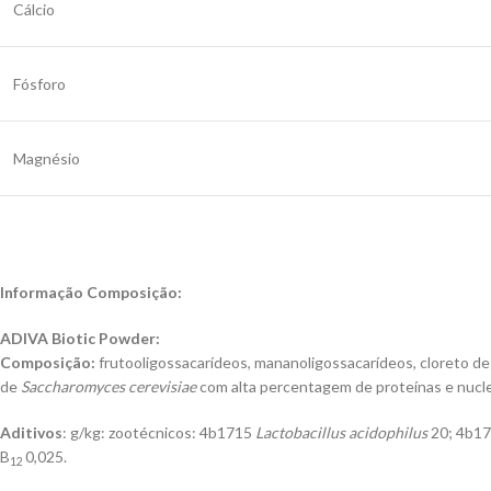
Cálcio
Fósforo
Magnésio
Informação Composição:
ADIVA Biotic Powder:
Composição:
frutooligossacarídeos, mananoligossacarídeos, cloreto de 
de
Saccharomyces
cerevisiae
com alta percentagem de proteínas e nucl
Aditivos
: g/kg: zootécnicos: 4b1715
Lactobacillus acidophilus
20; 4b1
B
0,025.
12