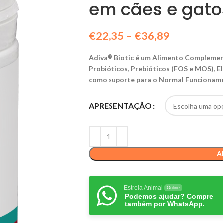
em cães e gato
€
22,35
–
€
36,89
Adiva
Biotic é um Alimento Complement
®
Probióticos, Prebióticos (FOS e MOS), E
como suporte para o Normal Funcioname
APRESENTAÇÃO
A
Estrela Animal
Online
Podemos ajudar? Compre
também por WhatsApp.