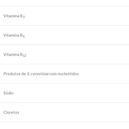
Vitamina B
3
Vitamina B
6
Vitamina B
12
Produtos de
S. cerevisiae
com nucleótidos
Sódio
Cloretos