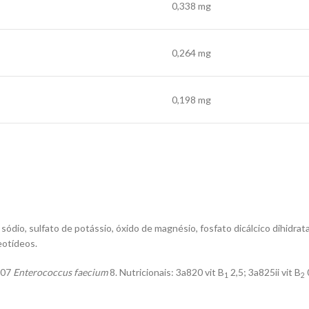
0,338 mg
0,264 mg
0,198 mg
sódio, sulfato de potássio, óxido de magnésio, fosfato dicálcico dihidra
eotídeos.
707
Enterococcus faecium
8. Nutricionais: 3a820 vit B
2,5; 3a825ii vit B
1
2