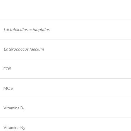
Lactobacillus acidophilus
Enterococcus faecium
FOS
MOS
Vitamina B
1
Vitamina B
2