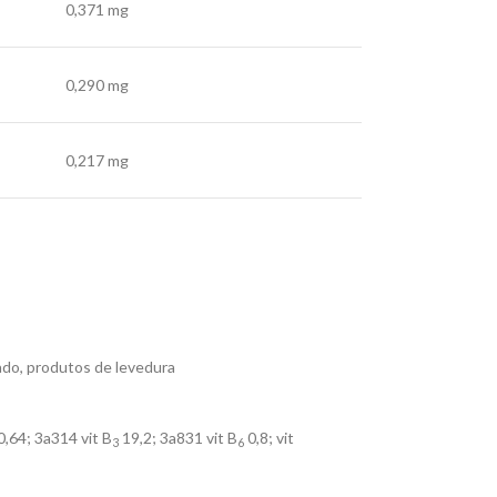
0,371 mg
0,290 mg
0,217 mg
tado, produtos de levedura
0,64; 3a314 vit B
19,2; 3a831 vit B
0,8; vit
3
6