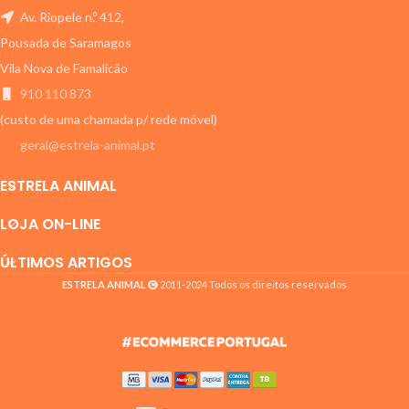
pelo em bom estado. Formulado
Av. Riopele n.º 412,
em Chews de Elevada
Pousada de Saramagos
Palatabilidade.
Vila Nova de Famalicão
910 110 873
(custo de uma chamada p/ rede móvel)
geral@estrela-animal.pt
ESTRELA ANIMAL
LOJA ON-LINE
ÚLTIMOS ARTIGOS
ESTRELA ANIMAL
2011-2024 Todos os direitos reservados