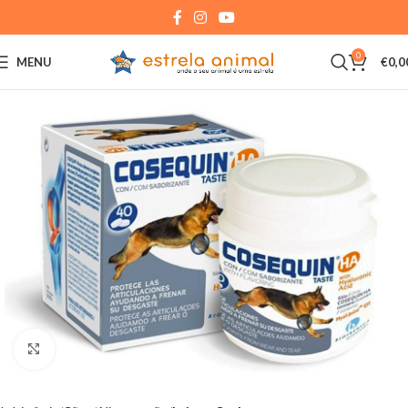
0
MENU
€
0,0
Click to enlarge