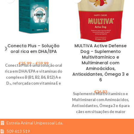
Conecta Plus – Solução
MULTIVA Active Defense
oral rica em DHA/EPA
Dog – Suplemento
Multivitamínico e
Multimineral com
€
25,99
–
€
59,99
Conecta Plus é uma solução oral
Aminoácidos,
rica em DHA/EPA e vitaminas do
Antioxidantes, Ómega 3 e
complexo B (B1, B2, B6, B12) A e
6
D₃, reforçada com vitamina E e
extrato de
Ginkgo Biloba
,
€
26,83
Suplemento Multivitamínico e
indicada para ajudar a preservar
Multimineral com Aminoácidos,
a funcionalidade do sistema
Antioxidantes, Ómega 3 e 6 para
nervoso central e periférico,
cães em situações de maior
visão e sistema musculo
exigência nutricional, apáticos,
esquelético de cães e gatos de
Estrela Animal Unipessoal Lda.
com falta de apetite ou
idade avançada.
combalidos. Mantém a pele e o
509 613 519