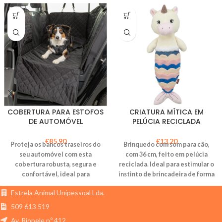
COBERTURA PARA ESTOFOS
CRIATURA MÍTICA EM
DE AUTOMÓVEL
PELÚCIA RECICLADA
€
85,90
€
13,20
Proteja os bancos traseiros do
Brinquedo com som para cão,
seu automóvel com esta
com 36 cm, feito em pelúcia
cobertura robusta, segura e
reciclada. Ideal para estimular o
confortável, ideal para
instinto de brincadeira de forma
transportar cães em segurança.
ecológica.
Estrela Animal Unipessoal Lda.
509 613 519
Av. Riopele n.º 412,