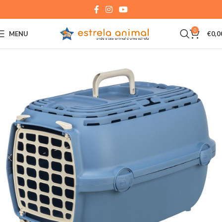
0
MENU
€
0,0