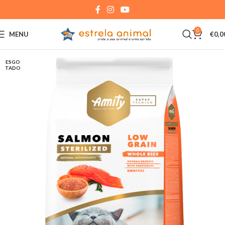
0
MENU
€
0,0
ESGO
TADO