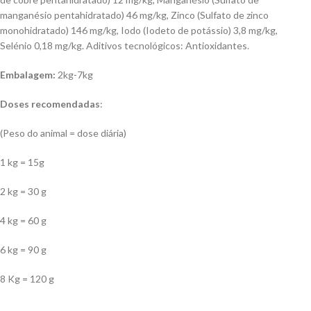
manganésio pentahidratado) 46 mg/kg, Zinco (Sulfato de zinco
monohidratado) 146 mg/kg, Iodo (Iodeto de potássio) 3,8 mg/kg,
Selénio 0,18 mg/kg. Aditivos tecnológicos: Antioxidantes.
Embalagem:
2kg-7kg
Doses recomendadas
:
(Peso do animal = dose diária)
1 kg = 15g
2 kg = 30 g
4 kg = 60 g
6 kg = 90 g
8 Kg = 120 g