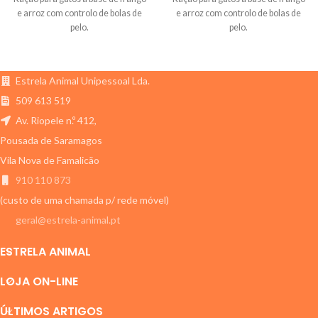
e arroz com controlo de bolas de
e arroz com controlo de bolas de
pelo.
pelo.
Estrela Animal Unipessoal Lda.
509 613 519
Av. Riopele n.º 412,
Pousada de Saramagos
Vila Nova de Famalicão
910 110 873
(custo de uma chamada p/ rede móvel)
geral@estrela-animal.pt
ESTRELA ANIMAL
LOJA ON-LINE
ÚLTIMOS ARTIGOS