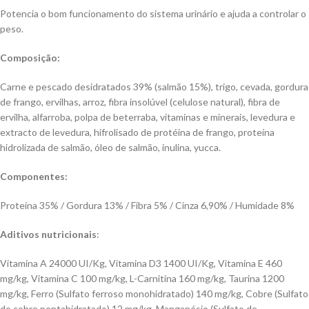
Potencia o bom funcionamento do sistema urinário e ajuda a controlar o
peso.
Composição:
Carne e pescado desidratados 39% (salmão 15%), trigo, cevada, gordura
de frango, ervilhas, arroz, fibra insolúvel (celulose natural), fibra de
ervilha, alfarroba, polpa de beterraba, vitaminas e minerais, levedura e
extracto de levedura, hifrolisado de protéina de frango, proteína
hidrolizada de salmão, óleo de salmão, inulina, yucca.
Componentes:
Proteína 35% / Gordura 13% / Fibra 5% / Cinza 6,90% / Humidade 8%
Aditivos nutricionais
:
Vitamina A 24000 UI/Kg, Vitamina D3 1400 UI/Kg, Vitamina E 460
mg/kg, Vitamina C 100 mg/kg, L-Carnitina 160 mg/kg, Taurina 1200
mg/kg, Ferro (Sulfato ferroso monohidratado) 140 mg/kg, Cobre (Sulfato
de cobre pentahidratado) 12 mg/kg, Manganésio (Sulfato de