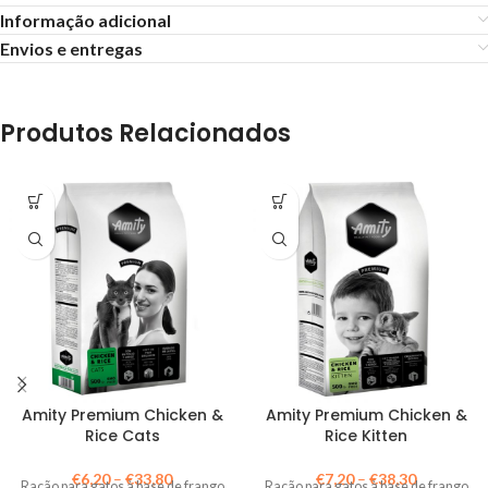
Informação adicional
Envios e entregas
Produtos Relacionados
Amity Premium Chicken &
Amity Premium Chicken &
Rice Cats
Rice Kitten
€
6,20
–
€
33,80
€
7,20
–
€
38,30
Ração para gatos à base de frango
Ração para gatos à base de frango