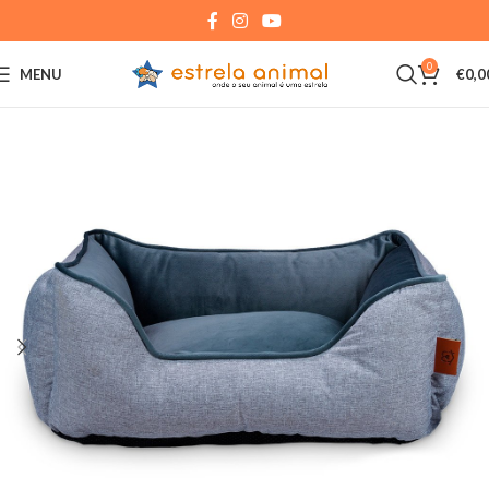
0
MENU
€
0,0