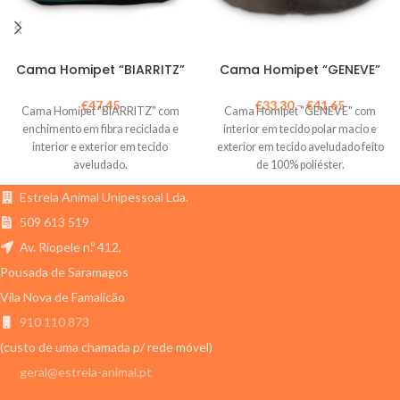
Cama Homipet “BIARRITZ”
Cama Homipet “GENEVE”
€
47,45
€
33,30
–
€
41,65
Cama Homipet "BIARRITZ" com
Cama Homipet "GENEVE" com
enchimento em fibra reciclada e
interior em tecido polar macio e
interior e exterior em tecido
exterior em tecido aveludado feito
aveludado.
de 100% poliéster.
Estrela Animal Unipessoal Lda.
509 613 519
Av. Riopele n.º 412,
Pousada de Saramagos
Vila Nova de Famalicão
910 110 873
(custo de uma chamada p/ rede móvel)
geral@estrela-animal.pt