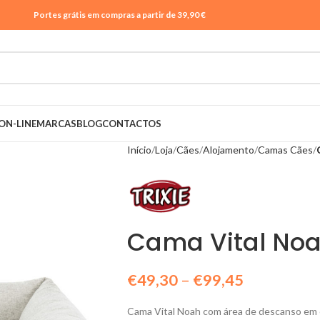
Portes grátis em compras a partir de 39,90 €
ON-LINE
MARCAS
BLOG
CONTACTOS
Início
Loja
Cães
Alojamento
Camas Cães
Cama Vital No
€
49,30
–
€
99,45
Cama Vital Noah com área de descanso em 