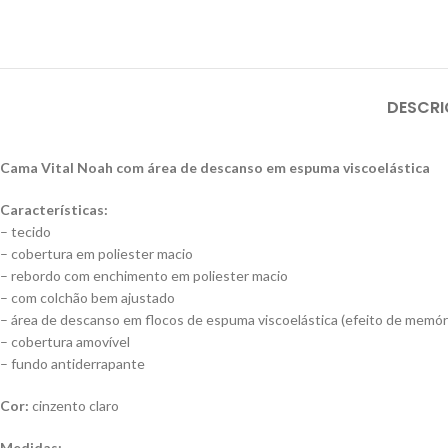
DESCR
Cama Vital Noah com área de descanso em espuma viscoelástica
Características:
– tecido
– cobertura em poliester macio
– rebordo com enchimento em poliester macio
– com colchão bem ajustado
– área de descanso em flocos de espuma viscoelástica (efeito de memór
– cobertura amovível
– fundo antiderrapante
Cor:
cinzento claro
Medidas: