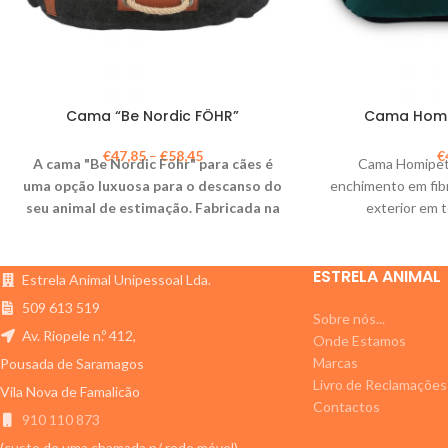
Cama “Be Nordic FÖHR”
Cama Homip
€
47,85
–
€
58,45
€
A cama "Be Nordic Föhr" para cães é
Cama Homipet
uma opção luxuosa para o descanso do
enchimento em fibra
seu animal de estimação. Fabricada na
exterior em 
UE, esta cama de alta qualidade é
resistente e durável.
ESTRELA ANIMAL
Estrela Animal Unipessoal Lda.
509 613 519
Sobre nós...
Av. Riopele n.º 412,
Onde Estamos
Marcas
Pousada de Saramagos
Livro de Reclamações
Vila Nova de Famalicão
Contactos
910 110 873
(custo de uma chamada p/ rede móvel)