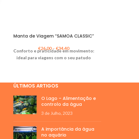
Manta de Viagem “SAMOA CLASSIC”
Cam
€
26,00
–
€
34,40
Conforto e praticidade em movimento:
Cama e
ideal para viagens com o seu patudo
ÚLTIMOS ARTIGOS
O Lago – Alimentação e
controlo da água
3 de Julho, 2023
A importância da água
no aquário