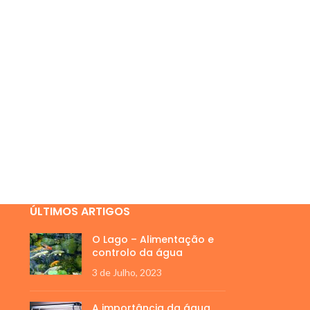
ÚLTIMOS ARTIGOS
O Lago – Alimentação e
controlo da água
3 de Julho, 2023
A importância da água