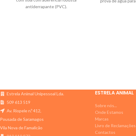
prova de água para
antiderrapante (PVC).
pe
ESTRELA ANIMAL
Estrela Animal Unipessoal Lda.
509 613 519
Sobre nós...
Av. Riopele n.º 412,
Onde Estamos
Marcas
Pousada de Saramagos
Livro de Reclamações
Vila Nova de Famalicão
Contactos