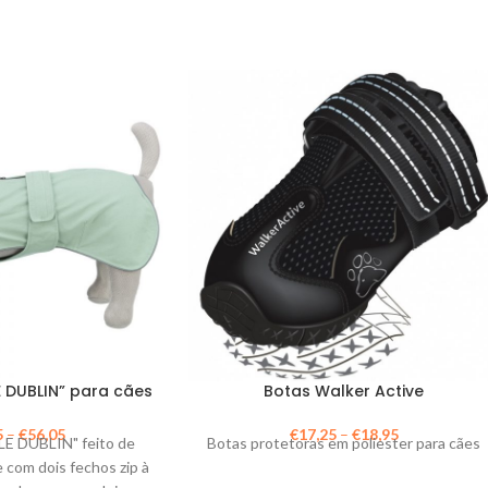
 DUBLIN” para cães
Botas Walker Active
5
–
€
56,05
€
17,25
–
€
18,95
E DUBLIN" feito de
Botas protetoras em poliester para cães
e com dois fechos zip à