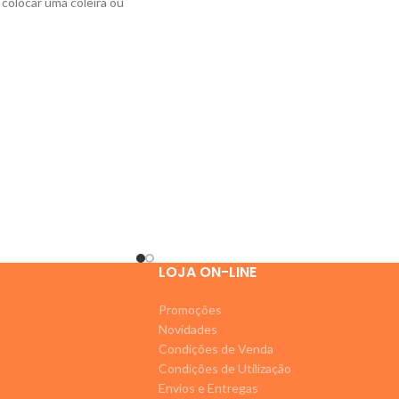
 colocar uma coleira ou
itoral.
LOJA ON-LINE
Promoções
Novidades
Condições de Venda
Condições de Utilização
Envios e Entregas