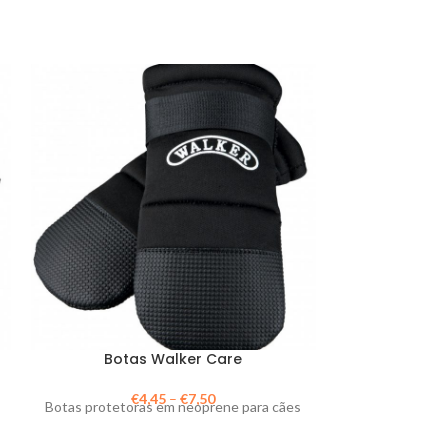
Botas Walker Care
C
€
4,45
–
€
7,50
€
2
Botas protetoras em neoprene para cães
Capa para cães