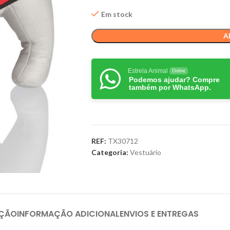
Em stock
A
Estrela Animal
Online
Podemos ajudar? Compre
também por WhatsApp.
REF:
TX30712
Categoria:
Vestuário
IÇÃO
INFORMAÇÃO ADICIONAL
ENVIOS E ENTREGAS