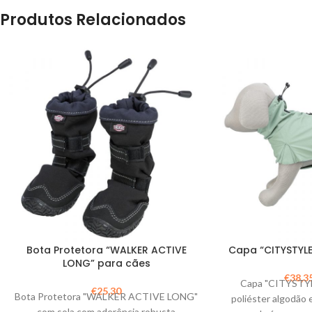
Produtos Relacionados
Bota Protetora “WALKER ACTIVE
Capa “CITYSTYLE
LONG” para cães
€
38,3
Capa "CITYSTYL
€
25,30
Bota Protetora "WALKER ACTIVE LONG"
poliéster algodão 
com sola com aderência robusta