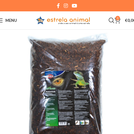
0
MENU
€
0,0