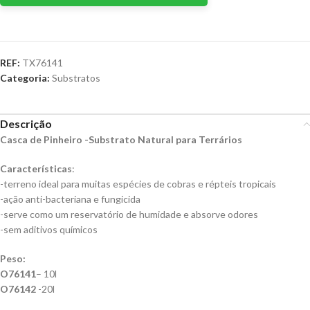
REF:
TX76141
Categoria:
Substratos
Descrição
Casca de Pinheiro -Substrato Natural para Terrários
Características
:
-terreno ideal para muitas espécies de cobras e répteis tropicais
-ação anti-bacteriana e fungicida
-serve como um reservatório de humidade e absorve odores
-sem aditivos químicos
Peso:
O76141
– 10l
O76142
-20l