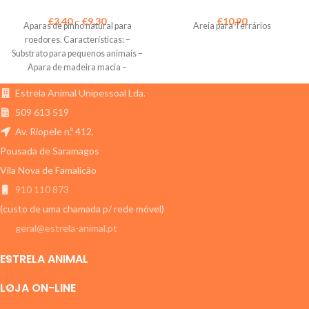
€
3,40
–
€
9,30
€
10,90
Aparas de pinho natural para
Areia para Terrários
roedores. Características: –
Substrato para pequenos animais –
Apara de madeira macia –
Higiénico, absorção
Estrela Animal Unipessoal Lda.
509 613 519
Av. Riopele n.º 412,
Pousada de Saramagos
Vila Nova de Famalicão
910 110 873
(custo de uma chamada p/ rede móvel)
geral@estrela-animal.pt
ESTRELA ANIMAL
LOJA ON-LINE