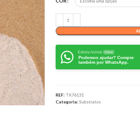
COR
A
Estrela Animal
Online
Podemos ajudar? Compre
também por WhatsApp.
REF:
TX76131
Categoria:
Substratos