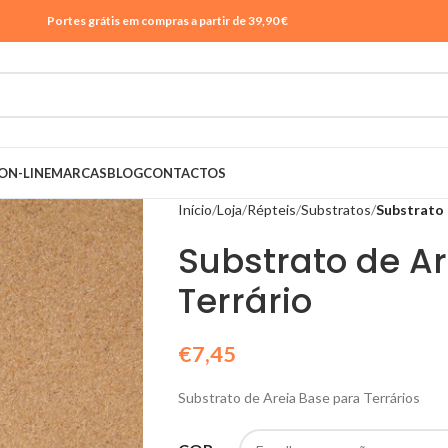
Portes grátis em compras a partir de 39,90 €
ON-LINE
MARCAS
BLOG
CONTACTOS
Início
Loja
Répteis
Substratos
Substrato 
Substrato de A
Terrário
€
7,45
Substrato de Areia Base para Terrários