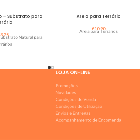
 – Substrato para
Areia para Terrário
rrário
€
10,90
Areia para Terrários
€
3,25
Substrato Natural para
rrários
LOJA ON-LINE
Promoções
Novidades
Condições de Venda
Condições de Utilização
Envios e Entregas
Acompanhamento de Encomenda