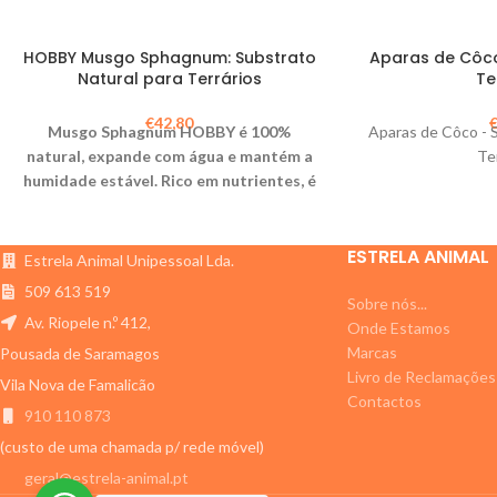
HOBBY Musgo Sphagnum: Substrato
Aparas de Côco
Natural para Terrários
Te
€
42,80
Musgo Sphagnum HOBBY é 100%
Aparas de Côco - 
natural, expande com água e mantém a
Te
humidade estável. Rico em nutrientes, é
ideal para substrato de plantas e
terrários. 1kg rende 45L.
ESTRELA ANIMAL
Estrela Animal Unipessoal Lda.
509 613 519
Sobre nós...
Av. Riopele n.º 412,
Onde Estamos
Marcas
Pousada de Saramagos
Livro de Reclamações
Vila Nova de Famalicão
Contactos
910 110 873
(custo de uma chamada p/ rede móvel)
geral@estrela-animal.pt