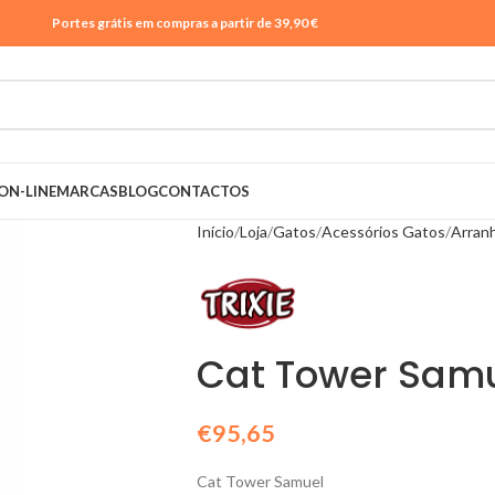
Portes grátis em compras a partir de 39,90 €
ON-LINE
MARCAS
BLOG
CONTACTOS
Início
Loja
Gatos
Acessórios Gatos
Arran
Cat Tower Sam
€
95,65
Cat Tower Samuel