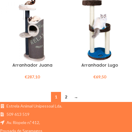
Arranhador Juana
Arranhador Lugo
€
287,10
€
69,50
1
2
→
Estrela Animal Unipessoal Lda.
509 613 519
Av. Riopele n.º 412,
Pousada de Saramagos