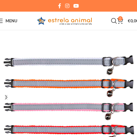
0
MENU
€
0,0