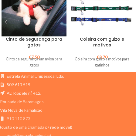
Cinto de Segurança para
Coleira com guizo e
gatos
motivos
€
7,50
€
8,70
Cinto de segurança em nylon para
Coleira com guizo e motivos para
gatos
gatinhos
Estrela Animal Unipessoal Lda.
509 613 519
Av. Riopele n.º 412,
Pousada de Saramagos
Vila Nova de Famalicão
910 110 873
(custo de uma chamada p/ rede móvel)
geral@estrela-animal.pt