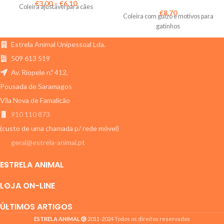
€
3,00
–
€
6,10
Coleira ajustável para cães
€
8,70
Coleira com guizo e motivos para
gatinhos
Estrela Animal Unipessoal Lda.
509 613 519
Av. Riopele n.º 412,
Pousada de Saramagos
Vila Nova de Famalicão
910 110 873
(custo de uma chamada p/ rede móvel)
geral@estrela-animal.pt
ESTRELA ANIMAL
LOJA ON-LINE
ÚLTIMOS ARTIGOS
ESTRELA ANIMAL
2011-2024 Todos os direitos reservados